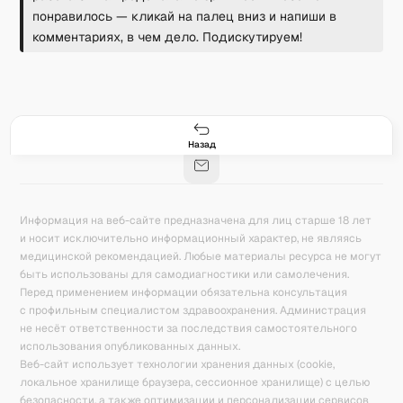
понравилось — кликай на палец вниз и напиши в
комментариях, в чем дело. Подискутируем!
Гастро-сеты
Рецепты
Продукты
Блог
8
171
5078
42
База знаний
Калькулятор калорий
Назад
Информация на веб-сайте предназначена для лиц старше 18 лет
и носит исключительно информационный характер, не являясь
медицинской рекомендацией. Любые материалы ресурса не могут
быть использованы для самодиагностики или самолечения.
Перед применением информации обязательна консультация
с профильным специалистом здравоохранения. Администрация
не несёт ответственности за последствия самостоятельного
использования опубликованных данных.
Веб-сайт использует технологии хранения данных (cookie,
локальное хранилище браузера, сессионное хранилище) с целью
безопасности, а также оптимизации и персонализации сервисов