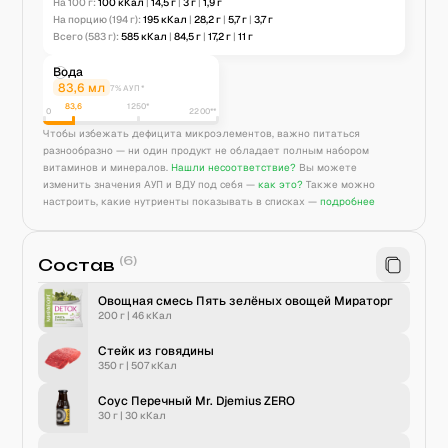
На 100 г:
100
кКал
|
14,5
г
|
3
г
|
1,9
г
На порцию
(194 г)
:
195
кКал
|
28,2
г
|
5,7
г
|
3,7
г
Всего
(583 г)
:
585
кКал
|
84,5
г
|
17,2
г
|
11
г
Вода
83,6
мл
7% АУП*
83,6
1250
*
0
2200**
Чтобы избежать дефицита микроэлементов, важно питаться
разнообразно — ни один продукт не обладает полным набором
витаминов и минералов.
Нашли несоответствие?
Вы можете
изменить значения АУП и ВДУ под себя —
как это?
Также можно
настроить, какие нутриенты показывать в списках —
подробнее
(
6
)
Состав
Овощная смесь Пять зелёных овощей Мираторг
200 г
|
46
кКал
Стейк из говядины
350 г
|
507
кКал
Соус Перечный Mr. Djemius ZERO
30 г
|
30
кКал