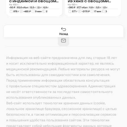
с индейкой и овощами
из хека с овощами
в соусе «Хойсин»
На 100 г:
«Овощное рагу»
На 100 г:
~
50
₽
|
93,6
кКал
|
13,5
г
|
2,1
г
|
6,9
г
~
380
₽
|
67,7
кКал
|
11,8
г
|
0,5
г
|
1,5
г
976
г
~
485
₽
9 мин
2
577
г
~
2170
₽
17 мин
3
Гастро-сеты
Рецепты
Продукты
Блог
8
171
5078
42
База знаний
Калькулятор калорий
Назад
Информация на веб-сайте предназначена для лиц старше 18 лет
и носит исключительно информационный характер, не являясь
медицинской рекомендацией. Любые материалы ресурса не могут
быть использованы для самодиагностики или самолечения.
Перед применением информации обязательна консультация
с профильным специалистом здравоохранения. Администрация
не несёт ответственности за последствия самостоятельного
использования опубликованных данных.
Веб-сайт использует технологии хранения данных (cookie,
локальное хранилище браузера, сессионное хранилище) с целью
безопасности, а также оптимизации и персонализации сервисов
и повышения удобства пользования сайтом. Эти технологии
представляют собой небольшие фрагменты данных, которые