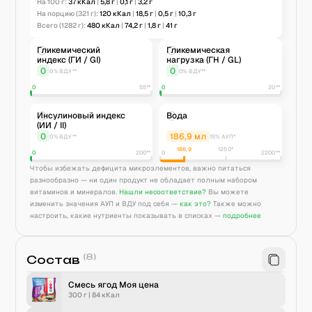
На 100 г:
37
кКал
|
5,8
г
|
0,1
г
|
3,2
г
На порцию
(321 г)
:
120
кКал
|
18,5
г
|
0,5
г
|
10,3
г
Всего
(1282 г)
:
480
кКал
|
74,2
г
|
1,8
г
|
41
г
Гликемический
Гликемическая
индекс (ГИ / GI)
нагрузка (ГН / GL)
0
0
0% ВДУ**
0% ВДУ**
0
55**
0
20**
Инсулиновый индекс
Вода
(ИИ / II)
0
186,9
мл
0% ВДУ**
15% АУП*
186,9
1250
*
0
200**
0
2200**
Чтобы избежать дефицита микроэлементов, важно питаться
разнообразно — ни один продукт не обладает полным набором
витаминов и минералов.
Нашли несоответствие?
Вы можете
изменить значения АУП и ВДУ под себя —
как это?
Также можно
настроить, какие нутриенты показывать в списках —
подробнее
(
8
)
Состав
Смесь ягод Моя цена
300 г
|
84
кКал