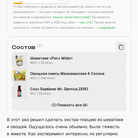
Чтобы избежать дефицита микроэлементов, важно питаться
разнообразно — ни один продукт не обладает полным набором
витаминов и минералов.
Нашли несоответствие?
Вы можете
изменить значения АУП и ВДУ под себя —
как это?
Также можно
настроить, какие нутриенты показывать в списках —
подробнее
(
7
)
Состав
Ширатаки «Рис» Midori
800 г
|
72
кКал
Овощная смесь Мексиканская 4 Сезона
400 г
|
340
кКал
Соус Барбекю Mr. Djemius ZERO
80 г
|
32
кКал
Показать все (
4
)
В этот раз решил сделать экстра-порцию из ширатаки
и овощей. Ощущалось очень объемно, была тяжесть
в животе. Как эксперимент интересно, но регулярно