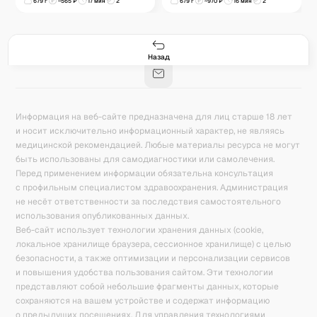
679
г
~
565
₽
17 мин
2
679
г
~
970
₽
16 мин
2
Гастро-сеты
Рецепты
Продукты
Блог
8
171
5078
42
База знаний
Калькулятор калорий
Назад
Информация на веб-сайте предназначена для лиц старше 18 лет
и носит исключительно информационный характер, не являясь
медицинской рекомендацией. Любые материалы ресурса не могут
быть использованы для самодиагностики или самолечения.
Перед применением информации обязательна консультация
с профильным специалистом здравоохранения. Администрация
не несёт ответственности за последствия самостоятельного
использования опубликованных данных.
Веб-сайт использует технологии хранения данных (cookie,
локальное хранилище браузера, сессионное хранилище) с целью
безопасности, а также оптимизации и персонализации сервисов
и повышения удобства пользования сайтом. Эти технологии
представляют собой небольшие фрагменты данных, которые
сохраняются на вашем устройстве и содержат информацию
о предыдущих посещениях. Для управления технологиями