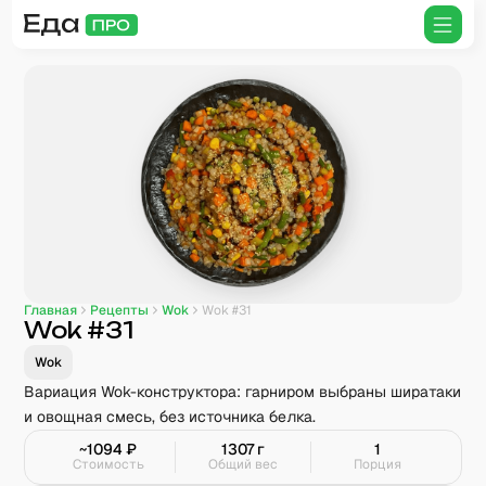
Главная
Рецепты
Wok
Wok #31
Wok #31
Wok
Вариация Wok-конструктора: гарниром выбраны ширатаки
и овощная смесь, без источника белка.
~
1094
₽
1307
г
1
Стоимость
Общий вес
Порция