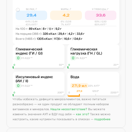
БЕЛКИ, Г
ЖИРЫ, Г
УГЛЕВОДЫ, Г
29,4
4,2
33,6
44
% |
0,44
6
% |
0,06
50
% |
0,50
43% АУП*
7% АУП*
60% АУП*
На 100 г:
89
кКал
|
8
г
|
1,1
г
|
9,2
г
На порцию
(366 г)
:
326
кКал
|
29,4
г
|
4,2
г
|
33,6
г
Всего
(1465 г)
:
1305
кКал
|
117,6
г
|
16,6
г
|
134,6
г
Гликемический
Гликемическая
индекс (ГИ / GI)
нагрузка (ГН / GL)
0
0
0% ВДУ**
0% ВДУ**
0
55**
0
20**
Инсулиновый индекс
Вода
(ИИ / II)
0
271,9
мл
0% ВДУ**
22% АУП*
271,9
1250
*
0
200**
0
2200**
Чтобы избежать дефицита микроэлементов, важно питаться
разнообразно — ни один продукт не обладает полным набором
витаминов и минералов.
Нашли несоответствие?
Вы можете
изменить значения АУП и ВДУ под себя —
как это?
Также можно
настроить, какие нутриенты показывать в списках —
подробнее