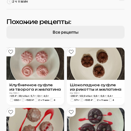
2 Ч 11 МИН
Похожие рецепты:
Все рецепты
Клубничное суфле
Шоколадное суфле
из творога и желатина
из рикотты и желатина
На 100 г:
На 100 г:
~
125
₽
|
39,1
кКал
|
5,7
г
|
0,1
г
|
4,0
г
~
280
₽
|
122,9
кКал
|
9,8
г
|
6,8
г
|
6,4
г
1282
г
~
1560
₽
2 ч 11 мин
4
571
г
~
1595
₽
2 ч 11 мин
4