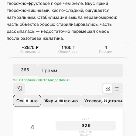
творожно-фруктовое пюре чем желе. Вкус яркий
творожно-вишневый, кисло-сладкий, ощущается
натуральным. Стабилизация вышла неравномерной:
часть объектов хорошо стабилизировались, часть
рассыпалась — недостаточно перемешал смесь
после разогрева желатина.
~
2875
₽
1465
г
4
Стоимость
Общий вес
Порции
Грамм
100 г
1 порция (366 г)
1 блюдо (1465 г)
Основные
Жиры детально
Углеводы детально
В
9
98
35
ККАЛ
326
4
100% | 1,00
16% АУП*