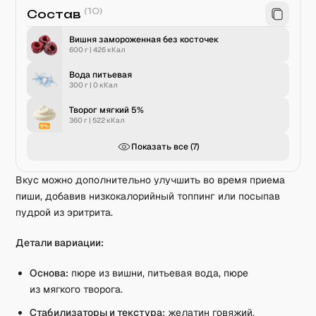
(
10
)
Состав
Вишня замороженная без косточек
600 г
|
426
кКал
Вода питьевая
300 г
|
0
кКал
Творог мягкий 5%
360 г
|
522
кКал
Показать все (
7
)
Вкус можно дополнительно улучшить во время приема
пиши, добавив низкокалорийный топпинг или посыпав
пудрой из эритрита.
Детали вариации:
Основа:
пюре из вишни, питьевая вода, пюре
из мягкого творога.
Стабилизаторы и текстура:
желатин говяжий,