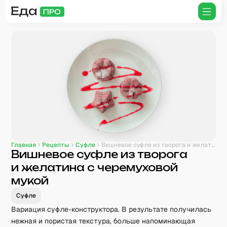
Главная
Рецепты
Суфле
Вишневое суфле из творога и желатина с черемуховой мукой
Вишневое суфле из творога
и желатина с черемуховой
мукой
Суфле
Вариация суфле-конструктора. В результате получилась
нежная и пористая текстура, больше напоминающая